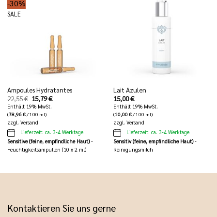
-30%
SALE
Ampoules Hydratantes
Lait Azulen
Ursprünglicher
Aktueller
22,55
€
15,79
€
15,00
€
Preis
Preis
Enthält 19% MwSt.
Enthält 19% MwSt.
war:
ist:
(
78,96
€
/ 100 ml)
(
10,00
€
/ 100 ml)
22,55 €
15,79 €.
zzgl.
Versand
zzgl.
Versand
Lieferzeit: ca. 3-4 Werktage
Lieferzeit: ca. 3-4 Werktage
Sensitive (feine, empfindliche Haut)
-
Sensitiv (feine, empfindliche Haut)
-
Feuchtigkeitsampullen (10 x 2 ml)
Reinigungsmilch
Kontaktieren Sie uns gerne