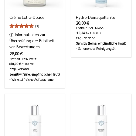
Crème Extra-Douce
Hydro-Démaquillante
20,00
€
(3)
Enthält 19% MwSt.
Bewertet
(
13,34
€
/ 100 ml)
ⓘ
Informationen zur
5
mit
von
zzgl.
Versand
Überprüfung der Echtheit
5
Sensitiv (feine, empfindliche Haut)
von Bewertungen
- Schonendes Reinigungsöl
29,00
€
Enthält 19% MwSt.
(
58,00
€
/ 100 ml)
zzgl.
Versand
Sensitiv (feine, empfindliche Haut)
- Wirkstoffreiche Aufbaucreme