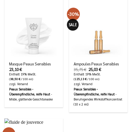
-30%
SALE
Masque Peaux Sensibles
Ampoules Peaux Sensibles
Ursprünglicher
Aktueller
23,10
€
35,75
€
25,03
€
Preis
Preis
Enthält 19% MwSt.
Enthält 19% MwSt.
war:
ist:
(
38,50
€
/ 100 ml)
(
125,13
€
/ 100 ml)
35,75 €
25,03 €.
zzgl.
Versand
zzgl.
Versand
Peaux Sensibles -
Peaux Sensibles -
Überempfindliche, reife Haut
-
Überempfindliche, reife Haut
-
Milde, glättende Gesichtsmaske
Beruhigendes Wirkstoffkonzentrat
(10 x 2 ml)