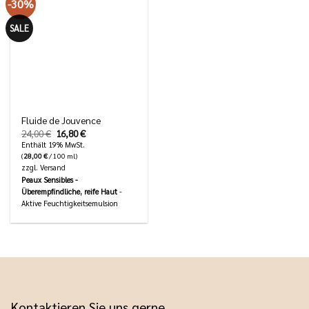
-30%
SALE
Fluide de Jouvence
Ursprünglicher
Aktueller
24,00
€
16,80
€
Preis
Preis
Enthält 19% MwSt.
war:
ist:
(
28,00
€
/ 100 ml)
24,00 €
16,80 €.
zzgl.
Versand
Peaux Sensibles -
Überempfindliche, reife Haut
-
Aktive Feuchtigkeitsemulsion
Kontaktieren Sie uns gerne