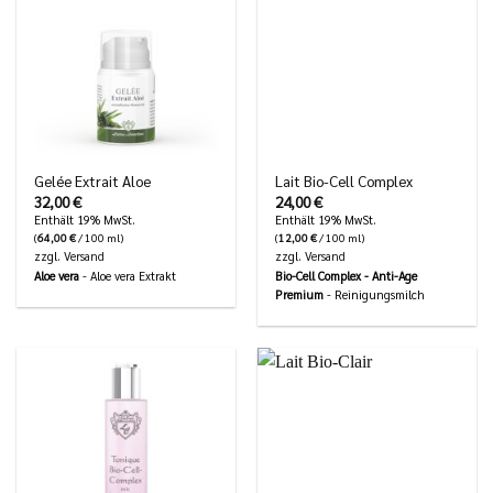
Gelée Extrait Aloe
Lait Bio-Cell Complex
32,00
€
24,00
€
Enthält 19% MwSt.
Enthält 19% MwSt.
(
64,00
€
/ 100 ml)
(
12,00
€
/ 100 ml)
zzgl.
Versand
zzgl.
Versand
Aloe vera
- Aloe vera Extrakt
Bio-Cell Complex - Anti-Age
Premium
- Reinigungsmilch