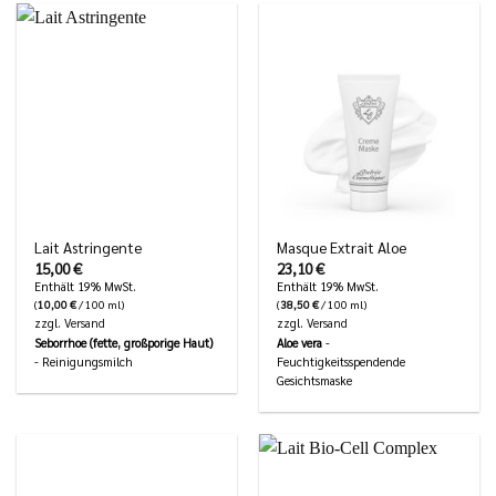
Lait Astringente
Masque Extrait Aloe
15,00
€
23,10
€
Enthält 19% MwSt.
Enthält 19% MwSt.
(
10,00
€
/ 100 ml)
(
38,50
€
/ 100 ml)
zzgl.
Versand
zzgl.
Versand
Seborrhoe (fette, großporige Haut)
Aloe vera
-
- Reinigungsmilch
Feuchtigkeitsspendende
Gesichtsmaske