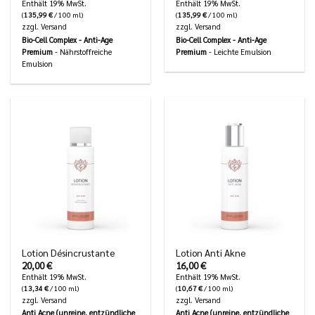
Enthält 19% MwSt.
Enthält 19% MwSt.
(
135,99
€
/ 100 ml)
(
135,99
€
/ 100 ml)
zzgl.
Versand
zzgl.
Versand
Bio-Cell Complex - Anti-Age
Bio-Cell Complex - Anti-Age
Premium
- Nährstoffreiche
Premium
- Leichte Emulsion
Emulsion
Lotion Désincrustante
Lotion Anti Akne
20,00
€
16,00
€
Enthält 19% MwSt.
Enthält 19% MwSt.
(
13,34
€
/ 100 ml)
(
10,67
€
/ 100 ml)
zzgl.
Versand
zzgl.
Versand
Anti Acne (unreine, entzündliche
Anti Acne (unreine, entzündliche