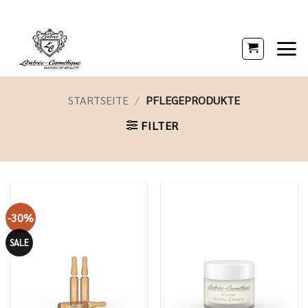
Zum
Inhalt
springen
STARTSEITE
/
PFLEGEPRODUKTE
FILTER
-30%
SALE