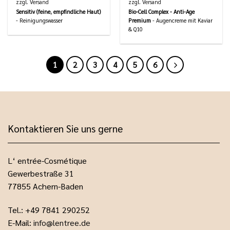
zzgl.
Versand
zzgl.
Versand
Sensitiv (feine, empfindliche Haut)
Bio-Cell Complex - Anti-Age
- Reinigungswasser
Premium
- Augencreme mit Kaviar
& Q10
1
2
3
4
5
6
Kontaktieren Sie uns gerne
L‘ entrée-Cosmétique
Gewerbestraße 31
77855 Achern-Baden
Tel.: +49 7841 290252
E-Mail:
info@lentree.de