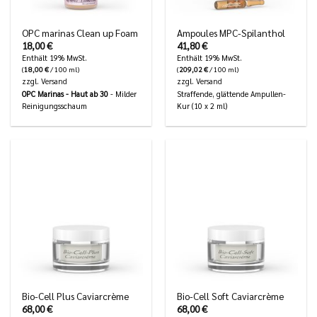
OPC marinas Clean up Foam
Ampoules MPC-Spilanthol
18,00
€
41,80
€
Enthält 19% MwSt.
Enthält 19% MwSt.
(
18,00
€
/ 100 ml)
(
209,02
€
/ 100 ml)
zzgl.
Versand
zzgl.
Versand
OPC Marinas - Haut ab 30
- Milder
Straffende, glättende Ampullen-
Reinigungsschaum
Kur (10 x 2 ml)
Bio-Cell Plus Caviarcrème
Bio-Cell Soft Caviarcrème
68,00
€
68,00
€