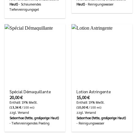
Haut)
- Schäumendes
Haut)
- Reinigungswasser
Tiefenreinigungsgel
Spécial Démaquillante
Lotion Astringente
20,00
€
15,00
€
Enthält 19% MwSt.
Enthält 19% MwSt.
(
13,34
€
/ 100 ml)
(
10,00
€
/ 100 ml)
zzgl.
Versand
zzgl.
Versand
Seborrhoe (fette, großporige Haut)
Seborrhoe (fette, großporige Haut)
- Tiefenreinigendes Peeling
- Reinigungswasser