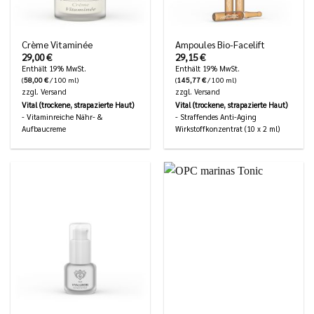
Crème Vitaminée
Ampoules Bio-Facelift
29,00
€
29,15
€
Enthält 19% MwSt.
Enthält 19% MwSt.
(
58,00
€
/ 100 ml)
(
145,77
€
/ 100 ml)
zzgl.
Versand
zzgl.
Versand
Vital (trockene, strapazierte Haut)
Vital (trockene, strapazierte Haut)
- Vitaminreiche Nähr- &
- Straffendes Anti-Aging
Aufbaucreme
Wirkstoffkonzentrat (10 x 2 ml)