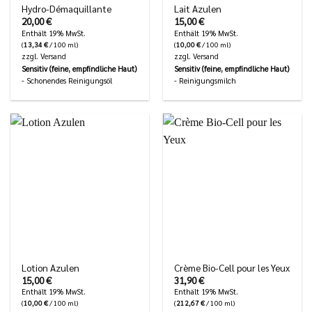
Hydro-Démaquillante
Lait Azulen
20,00
€
15,00
€
Enthält 19% MwSt.
Enthält 19% MwSt.
(
13,34
€
/ 100 ml)
(
10,00
€
/ 100 ml)
zzgl.
Versand
zzgl.
Versand
Sensitiv (feine, empfindliche Haut)
Sensitiv (feine, empfindliche Haut)
- Schonendes Reinigungsöl
- Reinigungsmilch
Lotion Azulen
Crème Bio-Cell pour les Yeux
15,00
€
31,90
€
Enthält 19% MwSt.
Enthält 19% MwSt.
(
10,00
€
/ 100 ml)
(
212,67
€
/ 100 ml)