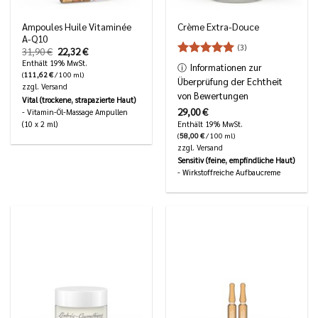
Ampoules Huile Vitaminée
Crème Extra-Douce
A-Q10
(3)
Ursprünglicher
Aktueller
31,90
€
22,32
€
Preis
Preis
Enthält 19% MwSt.
Bewertet
ⓘ
Informationen zur
war:
ist:
5
mit
von
(
111,62
€
/ 100 ml)
31,90 €
22,32 €.
Überprüfung der Echtheit
zzgl.
Versand
5
von Bewertungen
Vital (trockene, strapazierte Haut)
29,00
€
- Vitamin-Öl-Massage Ampullen
Enthält 19% MwSt.
(10 x 2 ml)
(
58,00
€
/ 100 ml)
zzgl.
Versand
Sensitiv (feine, empfindliche Haut)
- Wirkstoffreiche Aufbaucreme