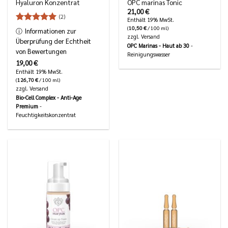
Hyaluron Konzentrat
OPC marinas Tonic
21,00
€
(2)
Enthält 19% MwSt.
Bewertet
(
10,50
€
/ 100 ml)
ⓘ
Informationen zur
5
mit
von
zzgl.
Versand
Überprüfung der Echtheit
5
OPC Marinas - Haut ab 30
-
von Bewertungen
Reinigungswasser
19,00
€
Enthält 19% MwSt.
(
126,70
€
/ 100 ml)
zzgl.
Versand
Bio-Cell Complex - Anti-Age
Premium
-
Feuchtigkeitskonzentrat