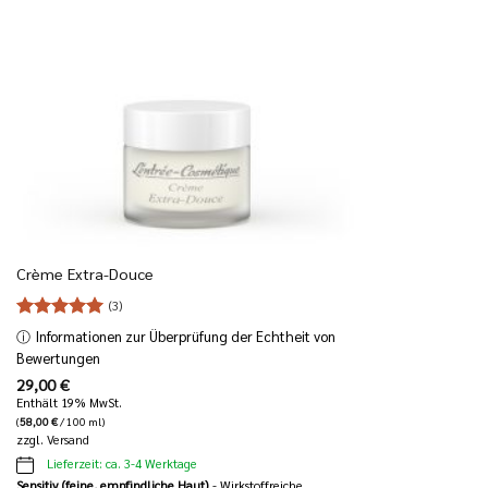
Crème Extra-Douce
(3)
Bewertet
ⓘ
Informationen zur Überprüfung der Echtheit von
5
mit
von
Bewertungen
5
29,00
€
Enthält 19% MwSt.
(
58,00
€
/ 100 ml)
zzgl.
Versand
Lieferzeit: ca. 3-4 Werktage
Sensitiv (feine, empfindliche Haut)
- Wirkstoffreiche