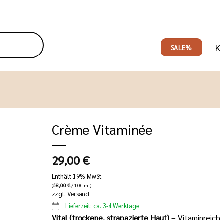
K
SALE%
Crème Vitaminée
29,00
€
Enthält 19% MwSt.
(
58,00
€
/ 100 ml)
zzgl.
Versand
Lieferzeit: ca. 3-4 Werktage
Vital (trockene, strapazierte Haut)
– Vitaminreic