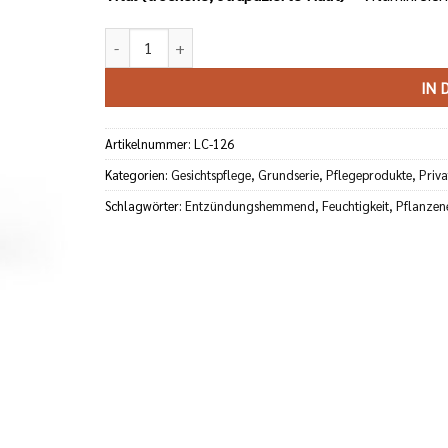
Crème Vitaminée Menge
IN 
Artikelnummer:
LC-126
Kategorien:
Gesichtspflege
,
Grundserie
,
Pflegeprodukte
,
Priv
Schlagwörter:
Entzündungshemmend
,
Feuchtigkeit
,
Pflanzen