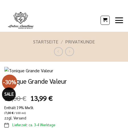
Zum
Inhalt
springen
STARTSEITE
/
PRIVATKUNDE
Tonique Grande Valeur
-30%
SALE
Ursprünglicher
Aktueller
20,00
€
13,99
€
Preis
Preis
Enthält 19% MwSt.
war:
ist:
(
7,00
€
/ 100 ml)
20,00 €
13,99 €.
zzgl.
Versand
Lieferzeit: ca. 3-4 Werktage