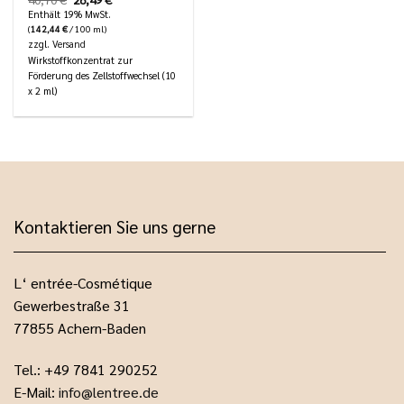
Preis
Preis
Enthält 19% MwSt.
war:
ist:
(
142,44
€
/ 100 ml)
40,70 €
28,49 €.
zzgl.
Versand
Wirkstoffkonzentrat zur
Förderung des Zellstoffwechsel (10
x 2 ml)
Kontaktieren Sie uns gerne
L‘ entrée-Cosmétique
Gewerbestraße 31
77855 Achern-Baden
Tel.: +49 7841 290252
E-Mail:
info@lentree.de