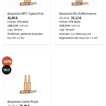
Ampoules MPC-Spilanthol
Ampoules Bio-Raffermante
Ursprünglicher
Aktueller
41,80
€
47,30
€
33,11
€
Preis
Preis
Enthält 19% MwSt.
Enthält 19% MwSt.
war:
ist:
(
209,02
€
/ 100 ml)
(
165,53
€
/ 100 ml)
47,30 €
33,11 €.
zzgl.
Versand
zzgl.
Versand
Straffende, glättende Ampullen-
Ampullen zur Glättung und
Kur (10 x 2 ml)
Regeneration der Haut (10 x 2 ml)
-30%
SALE
Ampoules Gelée-Royal
Ursprünglicher
Aktueller
40,70
€
28,49
€