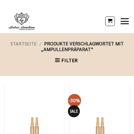
Zum
Inhalt
springen
STARTSEITE
/
PRODUKTE VERSCHLAGWORTET MIT
„AMPULLENPRÄPARAT“
FILTER
-30%
SALE