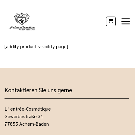
Zum
Inhalt
springen
[addify-product-visibility-page]
Kontaktieren Sie uns gerne
L‘ entrée-Cosmétique
Gewerbestraße 31
77855 Achern-Baden